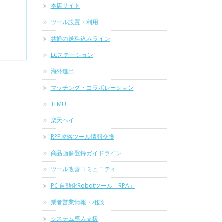
本店サイト
ツール設置・利用
共通の送料込みライン
ECステーション
海外進出
マッチング・コラボレーション
TEMU
楽天ペイ
RPP攻略ツール情報交換
商品画像登録ガイドライン
ツール改善コミュニティ
PC 自動化Robotツール「RPA」
業者営業情報・相談
システム導入支援