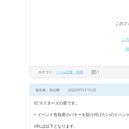
このフ
こ
カテゴリ：
ツール設置・利用
1
返信者：非公開
2022/07/13 15:22
ECマスターズの星です。
> イベント告知君のバナーを貼り付けたいのイベン
URLは以下となります。