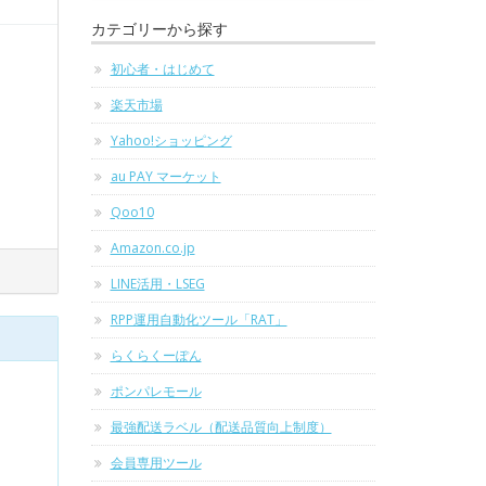
カテゴリーから探す
初心者・はじめて
楽天市場
Yahoo!ショッピング
au PAY マーケット
Qoo10
Amazon.co.jp
LINE活用・LSEG
RPP運用自動化ツール「RAT」
らくらくーぽん
ポンパレモール
最強配送ラベル（配送品質向上制度）
会員専用ツール