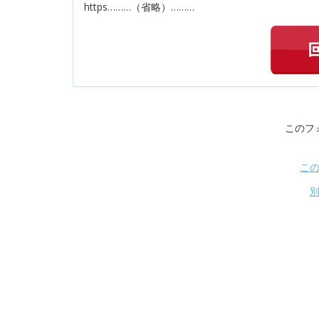
https………（省略）………
このフ
こ