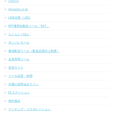
Qoo10
Amazon.co.jp
LINE活用・LSEG
RPP運用自動化ツール「RAT」
らくらくーぽん
ポンパレモール
最強配送ラベル（配送品質向上制度）
会員専用ツール
本店サイト
ツール設置・利用
共通の送料込みライン
ECステーション
海外進出
マッチング・コラボレーション