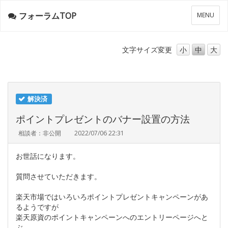
フォーラムTOP
メ
MENU
ニ
ュ
ー
文字サイズ
変更
小
中
大
解決済
ポイントプレゼントのバナー設置の方法
相談者：非公開
2022/07/06 22:31
お世話になります。
質問させていただきます。
楽天市場ではいろいろポイントプレゼントキャンペーンがあ
るようですが
楽天原資のポイントキャンペーンへのエントリーページへと
ぶ