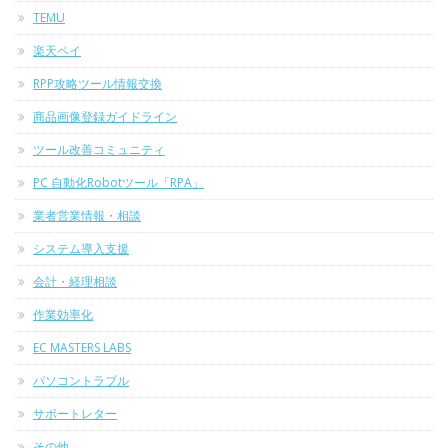
TEMU
楽天ペイ
RPP攻略ツール情報交換
商品画像登録ガイドライン
ツール改善コミュニティ
PC 自動化Robotツール「RPA」
業者営業情報・相談
システム導入支援
会計・経理相談
作業効率化
EC MASTERS LABS
パソコントラブル
サポートレター
その他