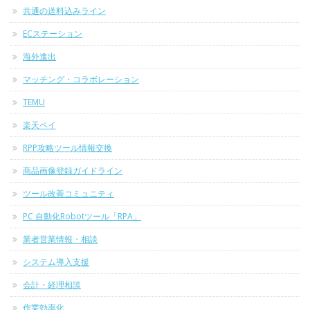
共通の送料込みライン
ECステーション
海外進出
マッチング・コラボレーション
TEMU
楽天ペイ
RPP攻略ツール情報交換
商品画像登録ガイドライン
ツール改善コミュニティ
PC 自動化Robotツール「RPA」
業者営業情報・相談
システム導入支援
会計・経理相談
作業効率化