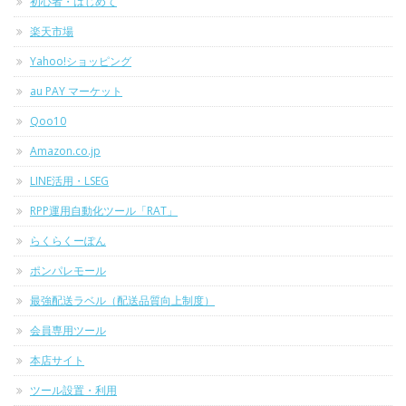
初心者・はじめて
楽天市場
Yahoo!ショッピング
au PAY マーケット
Qoo10
Amazon.co.jp
LINE活用・LSEG
RPP運用自動化ツール「RAT」
らくらくーぽん
ポンパレモール
最強配送ラベル（配送品質向上制度）
会員専用ツール
本店サイト
ツール設置・利用