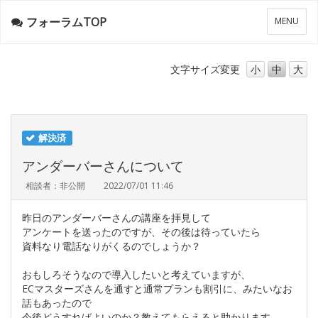
フォーラムTOP
メ
MENU
ニ
ュ
ー
文字サイズ
変更
小
中
大
解決済
アンダーバーさんについて
相談者：非公開
2022/07/01 11:46
昨日のアンダーバーさんの講座を拝見して
アンケートを送ったのですが、その後は待っていたら
資料なり電話なりがくるのでしょうか？
おもしろそうなので導入したいと考えていますが、
ECマスターズさんを通すと通常プランも割引に、みたいなお
話もあったので
今後どうすればよいのか？教えてもらえると助かります。