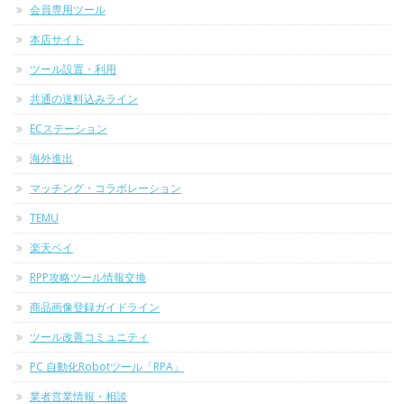
会員専用ツール
本店サイト
ツール設置・利用
共通の送料込みライン
ECステーション
海外進出
マッチング・コラボレーション
TEMU
楽天ペイ
RPP攻略ツール情報交換
商品画像登録ガイドライン
ツール改善コミュニティ
PC 自動化Robotツール「RPA」
業者営業情報・相談