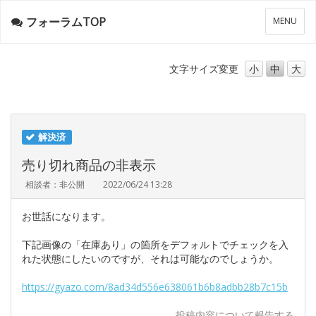
フォーラムTOP
メ
MENU
ニ
ュ
ー
文字サイズ
変更
小
中
大
解決済
売り切れ商品の非表示
相談者：非公開
2022/06/24 13:28
お世話になります。
下記画像の「在庫あり」の箇所をデフォルトでチェックを入
れた状態にしたいのですが、それは可能なのでしょうか。
https://gyazo.com/8ad34d556e638061b6b8adbb28b7c15b
投稿内容について報告する