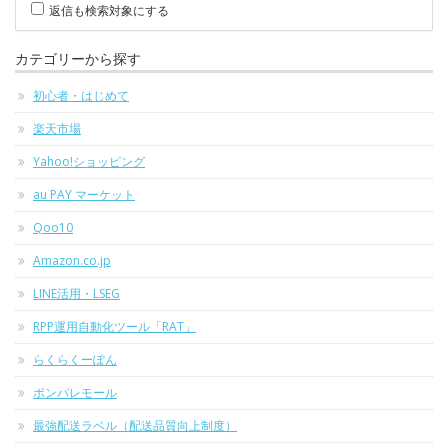
返信も検索対象にする
カテゴリーから探す
初心者・はじめて
楽天市場
Yahoo!ショッピング
au PAY マーケット
Qoo10
Amazon.co.jp
LINE活用・LSEG
RPP運用自動化ツール「RAT」
らくらくーぽん
ポンパレモール
最強配送ラベル（配送品質向上制度）