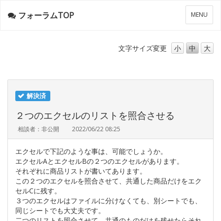
フォーラムTOP
メ
MENU
ニ
ュ
ー
文字サイズ
変更
小
中
大
解決済
２つのエクセルのリストを照合させる
相談者：非公開
2022/06/22 08:25
エクセルで下記のような事は、可能でしょうか。
エクセルAとエクセルBの２つのエクセルがあります。
それぞれに商品リストが書いてあります。
この２つのエクセルを照合させて、共通した商品だけをエク
セルCに残す。
３つのエクセルはファイルに分けなくても、別シートでも、
同じシートでも大丈夫です。
二つのリストを照合させて、共通のものだけを残せたらそれ