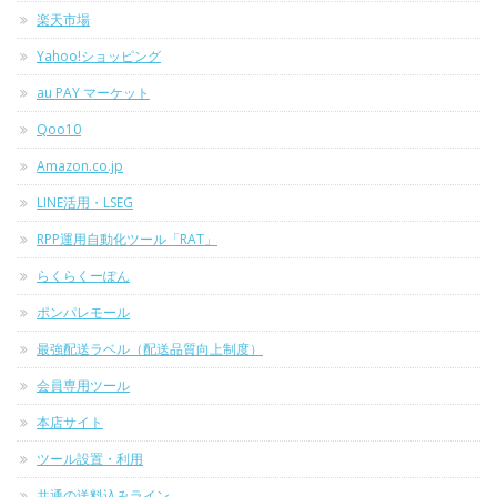
楽天市場
Yahoo!ショッピング
au PAY マーケット
Qoo10
Amazon.co.jp
LINE活用・LSEG
RPP運用自動化ツール「RAT」
らくらくーぽん
ポンパレモール
最強配送ラベル（配送品質向上制度）
会員専用ツール
本店サイト
ツール設置・利用
共通の送料込みライン