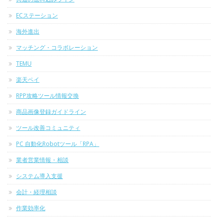
ECステーション
海外進出
マッチング・コラボレーション
TEMU
楽天ペイ
RPP攻略ツール情報交換
商品画像登録ガイドライン
ツール改善コミュニティ
PC 自動化Robotツール「RPA」
業者営業情報・相談
システム導入支援
会計・経理相談
作業効率化