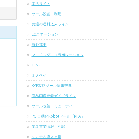
本店サイト
ツール設置・利用
共通の送料込みライン
ECステーション
海外進出
マッチング・コラボレーション
TEMU
楽天ペイ
RPP攻略ツール情報交換
商品画像登録ガイドライン
ツール改善コミュニティ
PC 自動化Robotツール「RPA」
業者営業情報・相談
システム導入支援