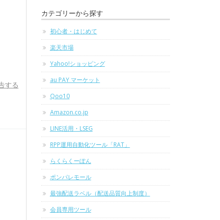
カテゴリーから探す
初心者・はじめて
楽天市場
Yahoo!ショッピング
au PAY マーケット
告する
Qoo10
Amazon.co.jp
LINE活用・LSEG
RPP運用自動化ツール「RAT」
らくらくーぽん
ポンパレモール
最強配送ラベル（配送品質向上制度）
会員専用ツール