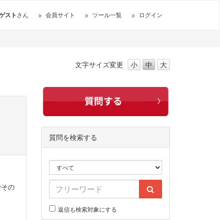
ゲスト
さん
会員サイト
ツール一覧
ログイン
文字サイズ
変更
小
中
大
質問を検索する
でその
返信も検索対象にする