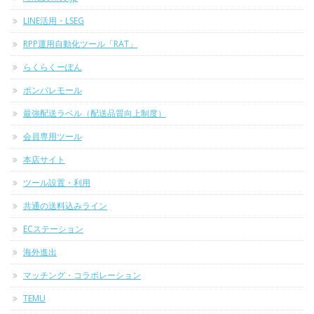
LINE活用・LSEG
RPP運用自動化ツール「RAT」
らくらくーぽん
ポンパレモール
最強配送ラベル（配送品質向上制度）
会員専用ツール
本店サイト
ツール設置・利用
共通の送料込みライン
ECステーション
海外進出
マッチング・コラボレーション
TEMU