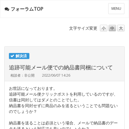
フォーラムTOP
メ
MENU
ニ
ュ
ー
文字サイズ
変更
小
中
大
解決済
追跡可能メール便での納品書同梱について
相談者：非公開
2022/06/07 14:26
お世話になっております。
追跡可能メール便クリックポストを利用しているのですが、
信書は同封してはダメとのことでした。
納品書を同封せずに商品のみを送るということでも問題ない
のでしょうか？
納品書を送ることは必須という場合、メールで納品書のデー
タを送るという対応でも良いのでしょうか？