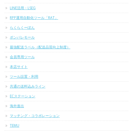
LINE活用・LSEG
RPP運用自動化ツール「RAT」
らくらくーぽん
ポンパレモール
最強配送ラベル（配送品質向上制度）
会員専用ツール
本店サイト
ツール設置・利用
共通の送料込みライン
ECステーション
海外進出
マッチング・コラボレーション
TEMU