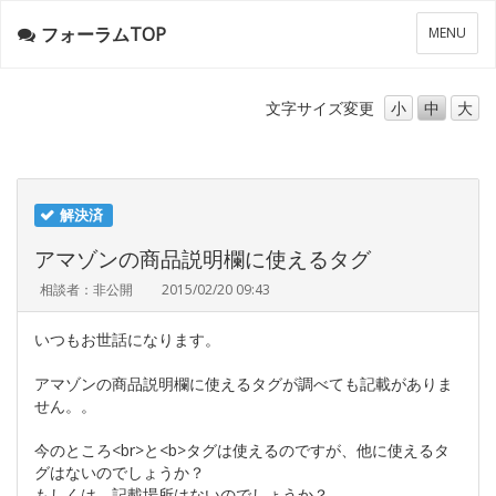
フォーラムTOP
メ
MENU
ニ
ュ
ー
文字サイズ
変更
小
中
大
解決済
アマゾンの商品説明欄に使えるタグ
相談者：非公開
2015/02/20 09:43
いつもお世話になります。
アマゾンの商品説明欄に使えるタグが調べても記載がありま
せん。。
今のところ<br>と<b>タグは使えるのですが、他に使えるタ
グはないのでしょうか？
もしくは、記載場所はないのでしょうか？