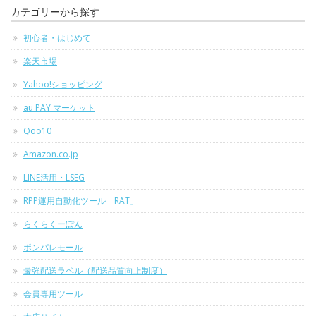
カテゴリーから探す
初心者・はじめて
楽天市場
Yahoo!ショッピング
au PAY マーケット
Qoo10
Amazon.co.jp
LINE活用・LSEG
RPP運用自動化ツール「RAT」
らくらくーぽん
ポンパレモール
最強配送ラベル（配送品質向上制度）
会員専用ツール