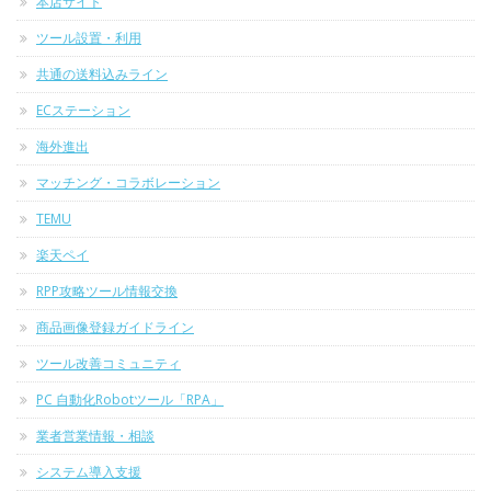
本店サイト
ツール設置・利用
共通の送料込みライン
ECステーション
海外進出
マッチング・コラボレーション
TEMU
楽天ペイ
RPP攻略ツール情報交換
商品画像登録ガイドライン
ツール改善コミュニティ
PC 自動化Robotツール「RPA」
業者営業情報・相談
システム導入支援