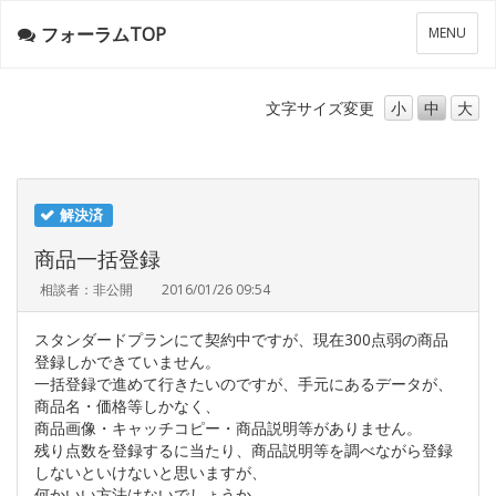
フォーラムTOP
メ
MENU
ニ
ュ
ー
文字サイズ
変更
小
中
大
解決済
商品一括登録
相談者：非公開
2016/01/26 09:54
スタンダードプランにて契約中ですが、現在300点弱の商品
登録しかできていません。
一括登録で進めて行きたいのですが、手元にあるデータが、
商品名・価格等しかなく、
商品画像・キャッチコピー・商品説明等がありません。
残り点数を登録するに当たり、商品説明等を調べながら登録
しないといけないと思いますが、
何かいい方法はないでしょうか。