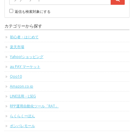
返信も検索対象にする
カテゴリーから探す
初心者・はじめて
楽天市場
Yahoo!ショッピング
au PAY マーケット
Qoo10
Amazon.co.jp
LINE活用・LSEG
RPP運用自動化ツール「RAT」
らくらくーぽん
ポンパレモール