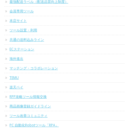
最強配送ラベル（配送品質向上制度）
会員専用ツール
本店サイト
ツール設置・利用
共通の送料込みライン
ECステーション
海外進出
マッチング・コラボレーション
TEMU
楽天ペイ
RPP攻略ツール情報交換
商品画像登録ガイドライン
ツール改善コミュニティ
PC 自動化Robotツール「RPA」