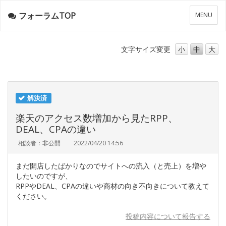
フォーラムTOP
メ
MENU
ニ
ュ
ー
文字サイズ
変更
小
中
大
解決済
楽天のアクセス数増加から見たRPP、
DEAL、CPAの違い
相談者：非公開
2022/04/20 14:56
まだ開店したばかりなのでサイトへの流入（と売上）を増や
したいのですが、
RPPやDEAL、CPAの違いや商材の向き不向きについて教えて
ください。
投稿内容について報告する