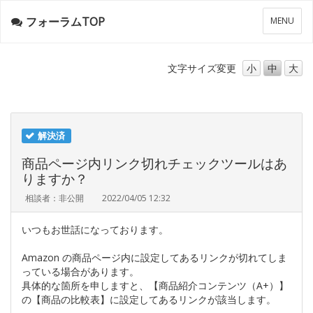
フォーラムTOP
メ
MENU
ニ
ュ
ー
文字サイズ
変更
小
中
大
解決済
商品ページ内リンク切れチェックツールはあ
りますか？
相談者：非公開
2022/04/05 12:32
いつもお世話になっております。
Amazon の商品ページ内に設定してあるリンクが切れてしま
っている場合があります。
具体的な箇所を申しますと、【商品紹介コンテンツ（A+）】
の【商品の比較表】に設定してあるリンクが該当します。