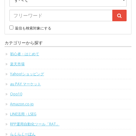
返信も検索対象にする
カテゴリーから探す
初心者・はじめて
楽天市場
Yahoo!ショッピング
au PAY マーケット
Qoo10
Amazon.co.jp
LINE活用・LSEG
RPP運用自動化ツール「RAT」
らくらくーぽん