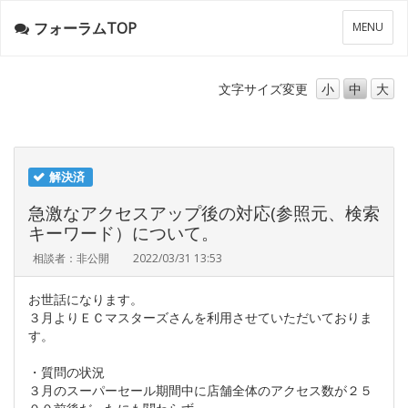
フォーラムTOP
メ
MENU
ニ
ュ
ー
文字サイズ
変更
小
中
大
解決済
急激なアクセスアップ後の対応(参照元、検索
キーワード）について。
相談者：非公開
2022/03/31 13:53
お世話になります。
３月よりＥＣマスターズさんを利用させていただいておりま
す。
・質問の状況
３月のスーパーセール期間中に店舗全体のアクセス数が２５