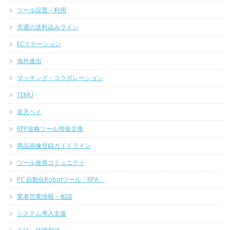
ツール設置・利用
共通の送料込みライン
ECステーション
海外進出
マッチング・コラボレーション
TEMU
楽天ペイ
RPP攻略ツール情報交換
商品画像登録ガイドライン
ツール改善コミュニティ
PC 自動化Robotツール「RPA」
業者営業情報・相談
システム導入支援