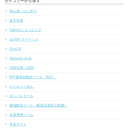
カテゴリーから探す
初心者・はじめて
楽天市場
Yahoo!ショッピング
au PAY マーケット
Qoo10
Amazon.co.jp
LINE活用・LSEG
RPP運用自動化ツール「RAT」
らくらくーぽん
ポンパレモール
最強配送ラベル（配送品質向上制度）
会員専用ツール
本店サイト