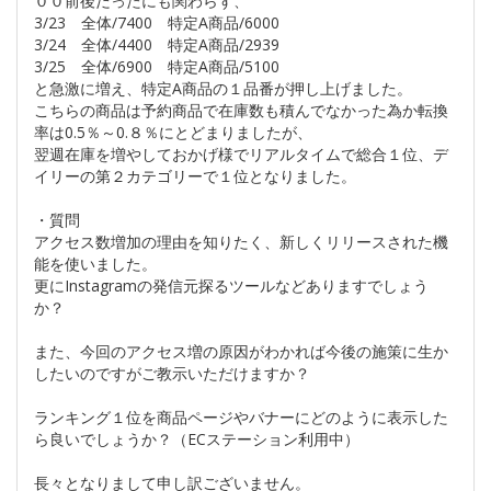
００前後だったにも関わらず、
3/23 全体/7400 特定A商品/6000
3/24 全体/4400 特定A商品/2939
3/25 全体/6900 特定A商品/5100
と急激に増え、特定A商品の１品番が押し上げました。
こちらの商品は予約商品で在庫数も積んでなかった為か転換
率は0.5％～0.８％にとどまりましたが、
翌週在庫を増やしておかげ様でリアルタイムで総合１位、デ
イリーの第２カテゴリーで１位となりました。
・質問
アクセス数増加の理由を知りたく、新しくリリースされた機
能を使いました。
更にInstagramの発信元探るツールなどありますでしょう
か？
また、今回のアクセス増の原因がわかれば今後の施策に生か
したいのですがご教示いただけますか？
ランキング１位を商品ページやバナーにどのように表示した
ら良いでしょうか？（ECステーション利用中）
長々となりまして申し訳ございません。