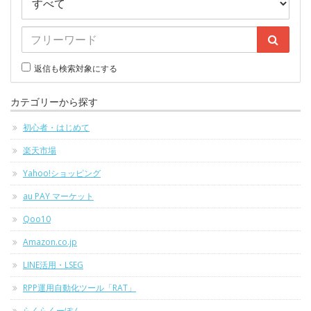
返信も検索対象にする
カテゴリーから探す
初心者・はじめて
楽天市場
Yahoo!ショッピング
au PAY マーケット
Qoo10
Amazon.co.jp
LINE活用・LSEG
RPP運用自動化ツール「RAT」
らくらくーぽん