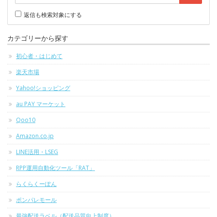
返信も検索対象にする
カテゴリーから探す
初心者・はじめて
楽天市場
Yahoo!ショッピング
au PAY マーケット
Qoo10
Amazon.co.jp
LINE活用・LSEG
RPP運用自動化ツール「RAT」
らくらくーぽん
ポンパレモール
最強配送ラベル（配送品質向上制度）