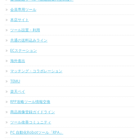
会員専用ツール
本店サイト
ツール設置・利用
共通の送料込みライン
ECステーション
海外進出
マッチング・コラボレーション
TEMU
楽天ペイ
RPP攻略ツール情報交換
商品画像登録ガイドライン
ツール改善コミュニティ
PC 自動化Robotツール「RPA」