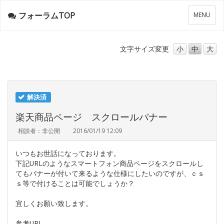
フォーラムTOP
メ
MENU
ニ
ュ
ー
文字サイズ
変更
小
中
大
解決済
楽天商品ページ スクロールバナー
相談者：非公開
2016/01/19 12:09
いつもお世話になっております。
下記URLのようなスマートフォン商品ページをスクロールし
てもバナーが付いて来るような仕様にしたいのですが、ｃｓ
ｓ等で付けることは可能でしょうか？
宜しくお願い致します。
参考URL