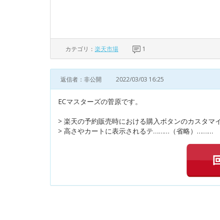
カテゴリ：
楽天市場
1
返信者：非公開
2022/03/03 16:25
ECマスターズの菅原です。
> 楽天の予約販売時における購入ボタンのカスタマ
> 高さやカートに表示されるテ………（省略）………