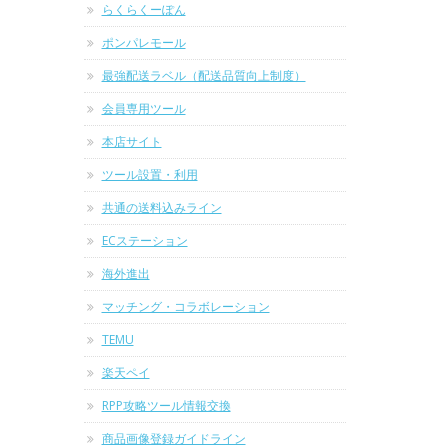
らくらくーぽん
ポンパレモール
最強配送ラベル（配送品質向上制度）
会員専用ツール
本店サイト
ツール設置・利用
共通の送料込みライン
ECステーション
海外進出
マッチング・コラボレーション
TEMU
楽天ペイ
RPP攻略ツール情報交換
商品画像登録ガイドライン