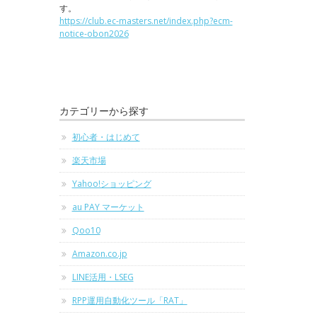
す。
https://club.ec-masters.net/index.php?ecm-
notice-obon2026
カテゴリーから探す
初心者・はじめて
楽天市場
Yahoo!ショッピング
au PAY マーケット
Qoo10
Amazon.co.jp
LINE活用・LSEG
RPP運用自動化ツール「RAT」