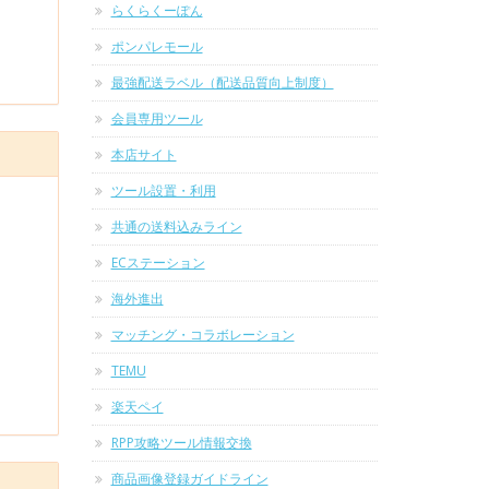
らくらくーぽん
ポンパレモール
最強配送ラベル（配送品質向上制度）
会員専用ツール
本店サイト
ツール設置・利用
共通の送料込みライン
ECステーション
海外進出
マッチング・コラボレーション
TEMU
楽天ペイ
RPP攻略ツール情報交換
商品画像登録ガイドライン