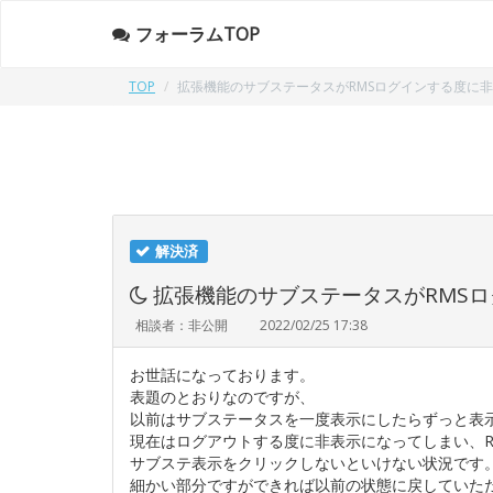
フォーラムTOP
TOP
拡張機能のサブステータスがRMSログインする度に
解決済
拡張機能のサブステータスがRMS
相談者：非公開
2022/02/25 17:38
お世話になっております。
表題のとおりなのですが、
以前はサブステータスを一度表示にしたらずっと表
現在はログアウトする度に非表示になってしまい、R
サブステ表示をクリックしないといけない状況です
細かい部分ですができれば以前の状態に戻していた