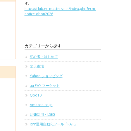
す。
https://club.ec-masters.net/index.php?ecm-
notice-obon2026
カテゴリーから探す
初心者・はじめて
楽天市場
Yahoo!ショッピング
au PAY マーケット
Qoo10
Amazon.co.jp
LINE活用・LSEG
RPP運用自動化ツール「RAT」