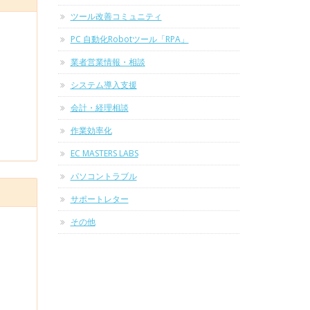
ツール改善コミュニティ
PC 自動化Robotツール「RPA」
業者営業情報・相談
システム導入支援
会計・経理相談
作業効率化
EC MASTERS LABS
パソコントラブル
サポートレター
その他