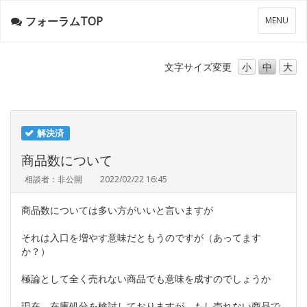
フォーラムTOP
メ
MENU
ニ
ュ
ー
文字サイズ
変更
小
中
大
解決済
商品数について
相談者：非公開
2022/02/22 16:45
商品数については多い方がいいと言いますが
それは入口を増やす意味だともうのですが（あってます
か？）
極論として全く売れない商品でも意味を成すのでしょうか
現在、在庫処分を検討しておりますが、もし売れない商品で