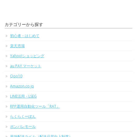
カテゴリーから探す
初心者・はじめて
楽天市場
Yahoo!ショッピング
au PAY マーケット
Qoo10
Amazon.co.jp
LINE活用・LSEG
RPP運用自動化ツール「RAT」
らくらくーぽん
ポンパレモール
最強配送ラベル（配送品質向上制度）