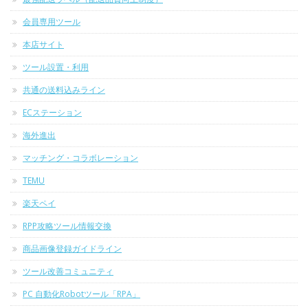
会員専用ツール
本店サイト
ツール設置・利用
共通の送料込みライン
ECステーション
海外進出
マッチング・コラボレーション
TEMU
楽天ペイ
RPP攻略ツール情報交換
商品画像登録ガイドライン
ツール改善コミュニティ
PC 自動化Robotツール「RPA」