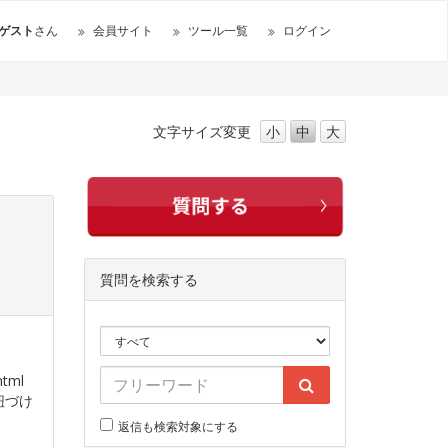
ゲスト
さん
会員サイト
ツール一覧
ログイン
文字サイズ
変更
小
中
大
質問を検索する
ml
紐づけ
返信も検索対象にする