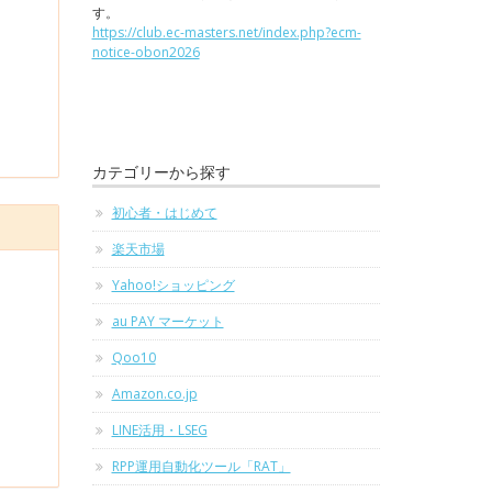
す。
https://club.ec-masters.net/index.php?ecm-
notice-obon2026
カテゴリーから探す
初心者・はじめて
楽天市場
Yahoo!ショッピング
au PAY マーケット
Qoo10
Amazon.co.jp
LINE活用・LSEG
RPP運用自動化ツール「RAT」