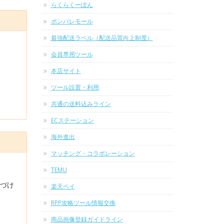
らくらくーぽん
ポンパレモール
最強配送ラベル（配送品質向上制度）
会員専用ツール
本店サイト
ツール設置・利用
共通の送料込みライン
ECステーション
海外進出
マッチング・コラボレーション
TEMU
紐づけ
楽天ペイ
RPP攻略ツール情報交換
商品画像登録ガイドライン