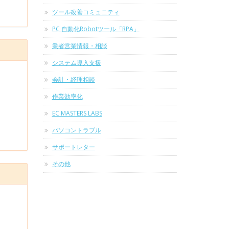
ツール改善コミュニティ
PC 自動化Robotツール「RPA」
業者営業情報・相談
システム導入支援
会計・経理相談
作業効率化
EC MASTERS LABS
パソコントラブル
サポートレター
その他