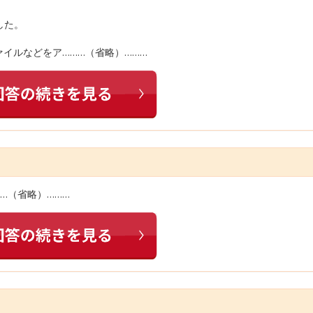
した。
ァイルなどをア………（省略）………
…（省略）………