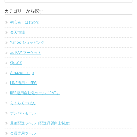
カテゴリーから探す
初心者・はじめて
楽天市場
Yahoo!ショッピング
au PAY マーケット
Qoo10
Amazon.co.jp
LINE活用・LSEG
RPP運用自動化ツール「RAT」
らくらくーぽん
ポンパレモール
最強配送ラベル（配送品質向上制度）
会員専用ツール