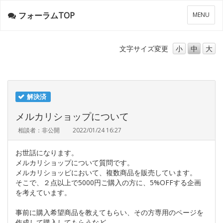
フォーラムTOP
メ
MENU
ニ
ュ
ー
文字サイズ
変更
小
中
大
解決済
メルカリショップについて
相談者：非公開
2022/01/24 16:27
お世話になります。
メルカリショップについて質問です。
メルカリショッピにおいて、複数商品を販売しています。
そこで、２点以上で5000円ご購入の方に、5%OFFする企画
を考えています。
事前に購入希望商品を教えてもらい、その方専用のページを
作成して購入してもらうなど、