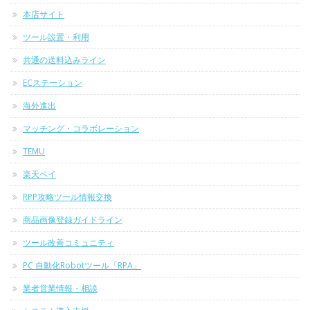
本店サイト
ツール設置・利用
共通の送料込みライン
ECステーション
海外進出
マッチング・コラボレーション
TEMU
楽天ペイ
RPP攻略ツール情報交換
商品画像登録ガイドライン
ツール改善コミュニティ
PC 自動化Robotツール「RPA」
業者営業情報・相談