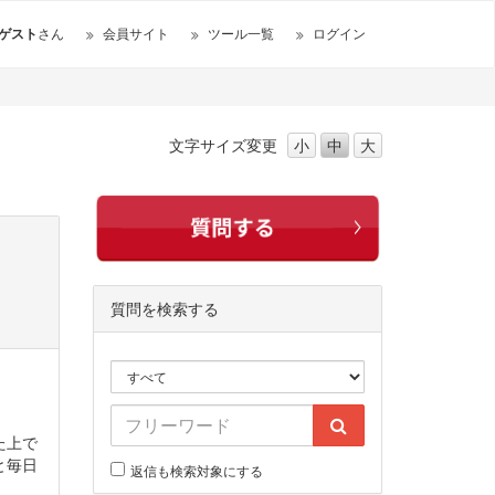
ゲスト
さん
会員サイト
ツール一覧
ログイン
文字サイズ
変更
小
中
大
質問を検索する
た上で
と毎日
返信も検索対象にする