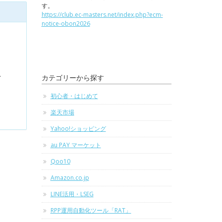
す。
https://club.ec-masters.net/index.php?ecm-
notice-obon2026
…
カテゴリーから探す
初心者・はじめて
楽天市場
Yahoo!ショッピング
au PAY マーケット
Qoo10
Amazon.co.jp
LINE活用・LSEG
RPP運用自動化ツール「RAT」