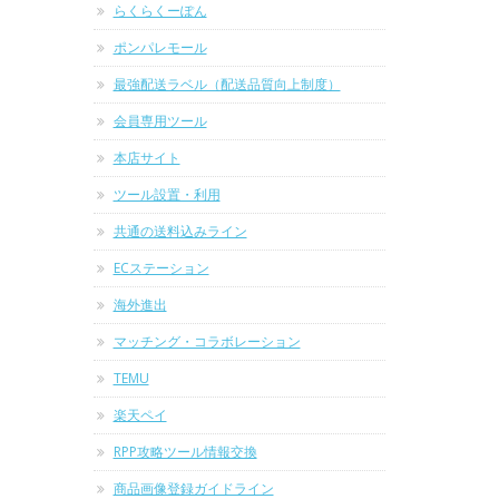
らくらくーぽん
ポンパレモール
最強配送ラベル（配送品質向上制度）
会員専用ツール
本店サイト
ツール設置・利用
共通の送料込みライン
ECステーション
海外進出
マッチング・コラボレーション
TEMU
楽天ペイ
RPP攻略ツール情報交換
商品画像登録ガイドライン