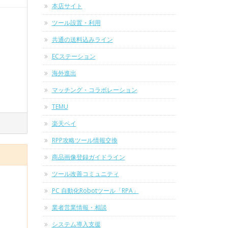
本店サイト
ツール設置・利用
共通の送料込みライン
ECステーション
海外進出
マッチング・コラボレーション
TEMU
楽天ペイ
RPP攻略ツール情報交換
商品画像登録ガイドライン
ツール改善コミュニティ
PC 自動化Robotツール「RPA」
業者営業情報・相談
システム導入支援