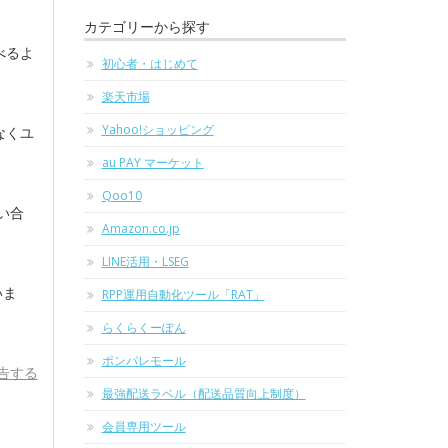
カテゴリーから探す
べるよ
初心者・はじめて
楽天市場
Yahoo!ショッピング
なくユ
au PAY マーケット
Qoo10
い合
Amazon.co.jp
LINE活用・LSEG
いま
RPP運用自動化ツール「RAT」
らくらくーぽん
ポンパレモール
告する
最強配送ラベル（配送品質向上制度）
会員専用ツール