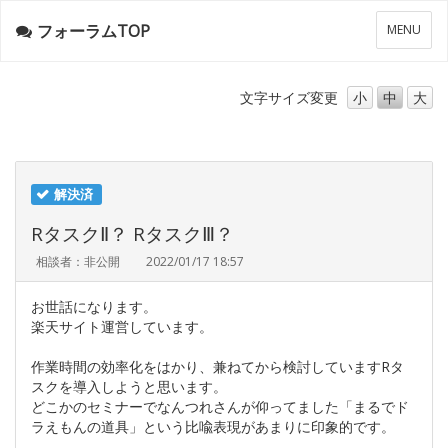
フォーラムTOP
メ
MENU
ニ
ュ
ー
文字サイズ
変更
小
中
大
解決済
RタスクⅡ？ RタスクⅢ？
相談者：非公開
2022/01/17 18:57
お世話になります。
楽天サイト運営しています。
作業時間の効率化をはかり、兼ねてから検討していますRタ
スクを導入しようと思います。
どこかのセミナーでなんつれさんが仰ってました「まるでド
ラえもんの道具」という比喩表現があまりに印象的です。