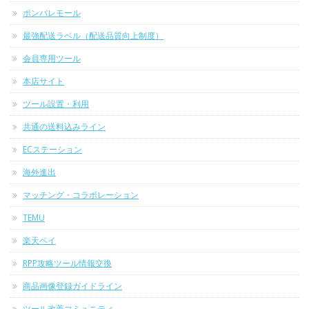
ポンパレモール
最強配送ラベル（配送品質向上制度）
会員専用ツール
本店サイト
ツール設置・利用
共通の送料込みライン
ECステーション
海外進出
マッチング・コラボレーション
TEMU
楽天ペイ
RPP攻略ツール情報交換
商品画像登録ガイドライン
ツール改善コミュニティ