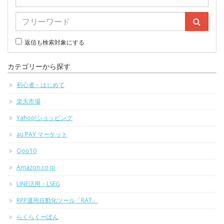
返信も検索対象にする
カテゴリーから探す
初心者・はじめて
楽天市場
Yahoo!ショッピング
au PAY マーケット
Qoo10
Amazon.co.jp
LINE活用・LSEG
RPP運用自動化ツール「RAT」
らくらくーぽん