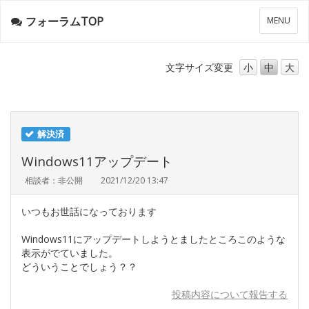
フォーラムTOP
メ
MENU
ニ
ュ
ー
文字サイズ
変更
小
中
大
解決済
Windows11アップデート
相談者：非公開
2021/12/20 13:47
いつもお世話になっております
Windows11にアップデートしようとましたところこのような
表示がでていました。
どういうことでしょう？？
投稿内容について報告する