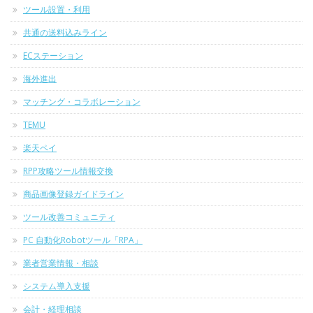
ツール設置・利用
共通の送料込みライン
ECステーション
海外進出
マッチング・コラボレーション
TEMU
楽天ペイ
RPP攻略ツール情報交換
商品画像登録ガイドライン
ツール改善コミュニティ
PC 自動化Robotツール「RPA」
業者営業情報・相談
システム導入支援
会計・経理相談