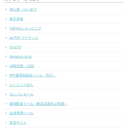
初心者・はじめて
楽天市場
Yahoo!ショッピング
au PAY マーケット
Qoo10
Amazon.co.jp
LINE活用・LSEG
RPP運用自動化ツール「RAT」
らくらくーぽん
ポンパレモール
最強配送ラベル（配送品質向上制度）
会員専用ツール
本店サイト