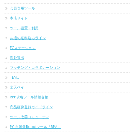
会員専用ツール
本店サイト
ツール設置・利用
共通の送料込みライン
ECステーション
海外進出
マッチング・コラボレーション
TEMU
楽天ペイ
RPP攻略ツール情報交換
商品画像登録ガイドライン
ツール改善コミュニティ
PC 自動化Robotツール「RPA」