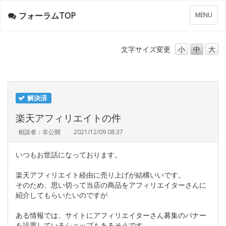
フォーラムTOP
メ
MENU
ニ
ュ
ー
文字サイズ
変更
小
中
大
解決済
楽天アフィリエイトの件
相談者：非公開
2021/12/09 08:37
いつもお世話になっております。
楽天アフィリエイト経由に売り上げが結構いいです。
そのため、思い切って当店の商品をアフィリエイターさんに
紹介してもらいたいのですが
ある情報では、サイトにアフィリエイターさん募集のバナー
を設置しているショップもあるそうです。