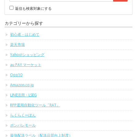
返信も検索対象にする
カテゴリーから探す
初心者・はじめて
楽天市場
Yahoo!ショッピング
au PAY マーケット
Qoo10
Amazon.co.jp
LINE活用・LSEG
RPP運用自動化ツール「RAT」
らくらくーぽん
ポンパレモール
最強配送ラベル（配送品質向上制度）