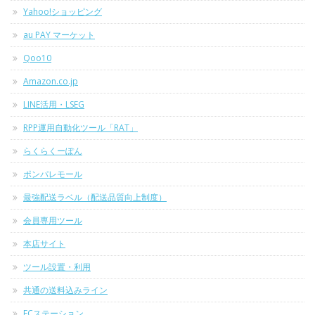
Yahoo!ショッピング
au PAY マーケット
Qoo10
Amazon.co.jp
LINE活用・LSEG
RPP運用自動化ツール「RAT」
らくらくーぽん
ポンパレモール
最強配送ラベル（配送品質向上制度）
会員専用ツール
本店サイト
ツール設置・利用
共通の送料込みライン
ECステーション