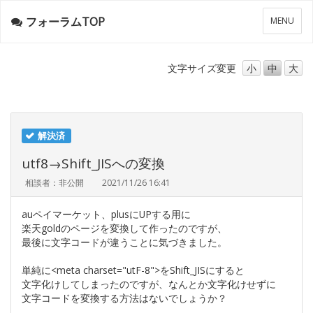
フォーラムTOP
メ
MENU
ニ
ュ
ー
文字サイズ
変更
小
中
大
解決済
utf8→Shift_JISへの変換
相談者：非公開
2021/11/26 16:41
auペイマーケット、plusにUPする用に
楽天goldのページを変換して作ったのですが、
最後に文字コードが違うことに気づきました。
単純に<meta charset="utF-8">をShift_JISにすると
文字化けしてしまったのですが、なんとか文字化けせずに
文字コードを変換する方法はないでしょうか？