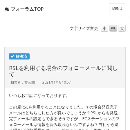
フォーラムTOP
メ
MENU
ニ
ュ
ー
文字サイズ
変更
小
中
大
解決済
RSLを利用する場合のフォローメールに関し
て
相談者：非公開
2021/11/16 10:57
いつもお世話になっております。
この度RSLを利用することになりました。その場合発送完了
メールはどちらにした方が良いでしょうか？RSLからも発送
完了メールの設定もできるそうですが、ECステーションのフ
ォローメールは情報を読み取れないんですよね？自社から送