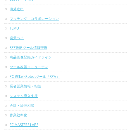
海外進出
マッチング・コラボレーション
TEMU
楽天ペイ
RPP攻略ツール情報交換
商品画像登録ガイドライン
ツール改善コミュニティ
PC 自動化Robotツール「RPA」
業者営業情報・相談
システム導入支援
会計・経理相談
作業効率化
EC MASTERS LABS