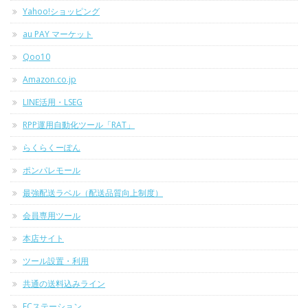
Yahoo!ショッピング
au PAY マーケット
Qoo10
Amazon.co.jp
LINE活用・LSEG
RPP運用自動化ツール「RAT」
らくらくーぽん
ポンパレモール
最強配送ラベル（配送品質向上制度）
会員専用ツール
本店サイト
ツール設置・利用
共通の送料込みライン
ECステーション