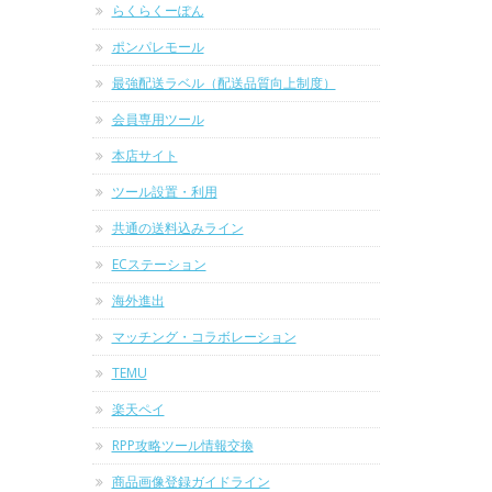
らくらくーぽん
ポンパレモール
最強配送ラベル（配送品質向上制度）
会員専用ツール
本店サイト
ツール設置・利用
共通の送料込みライン
ECステーション
海外進出
マッチング・コラボレーション
TEMU
楽天ペイ
RPP攻略ツール情報交換
商品画像登録ガイドライン