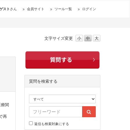
ゲスト
さん
会員サイト
ツール一覧
ログイン
文字サイズ
変更
小
中
大
質問を検索する
医療関
で再
返信も検索対象にする