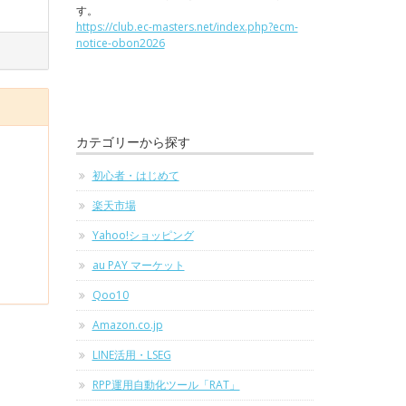
す。
https://club.ec-masters.net/index.php?ecm-
notice-obon2026
カテゴリーから探す
初心者・はじめて
楽天市場
Yahoo!ショッピング
au PAY マーケット
Qoo10
Amazon.co.jp
LINE活用・LSEG
RPP運用自動化ツール「RAT」