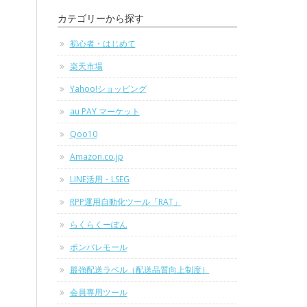
カテゴリーから探す
初心者・はじめて
楽天市場
Yahoo!ショッピング
au PAY マーケット
Qoo10
Amazon.co.jp
LINE活用・LSEG
RPP運用自動化ツール「RAT」
らくらくーぽん
ポンパレモール
最強配送ラベル（配送品質向上制度）
会員専用ツール