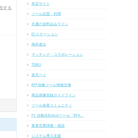
本店サイト
告する
ツール設置・利用
共通の送料込みライン
ECステーション
海外進出
マッチング・コラボレーション
TEMU
楽天ペイ
RPP攻略ツール情報交換
商品画像登録ガイドライン
ツール改善コミュニティ
PC 自動化Robotツール「RPA」
業者営業情報・相談
システム導入支援