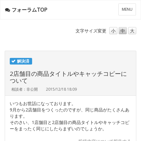
フォーラムTOP
メ
MENU
ニ
ュ
ー
文字サイズ
変更
小
中
大
解決済
2店舗目の商品タイトルやキャッチコピーに
ついて
相談者：非公開
2015/12/18 18:09
いつもお世話になっております。
9月から2店舗目をつくったのですが、同じ商品がたくさんあ
ります。
そのさい、1店舗目と2店舗目の商品タイトルやキャッチコピ
ーをまったく同じにしたらまずいのでしょうか。