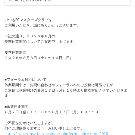
いつもECマスターズクラブを
ご利用いただき、誠にありがとうございます。
下記の通り、２０２６年８月の
夏季休業期間についてご案内申し上げます。
夏季休業期間
２０２６年８月８日（土）〜１６日（日）
■フォーラム対応について
休業期間中は、お問い合わせやフォーラムへのご投稿は可能ですが、
ご返信は休業明けの８月１７日（月）１０時より順次対応させていただきま
す。
■返答停止期間
８月７日（金）１７：００〜８月１７日（月）０９：５９
ご不便をおかけいたしますが、
何卒ご理解賜りますよう、お願い申し上げます。
https://club.ec-masters.net/index.php?ecm-notice-obon2026