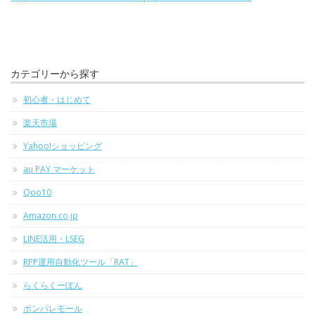
カテゴリーから探す
初心者・はじめて
楽天市場
Yahoo!ショッピング
au PAY マーケット
Qoo10
Amazon.co.jp
LINE活用・LSEG
RPP運用自動化ツール「RAT」
らくらくーぽん
ポンパレモール