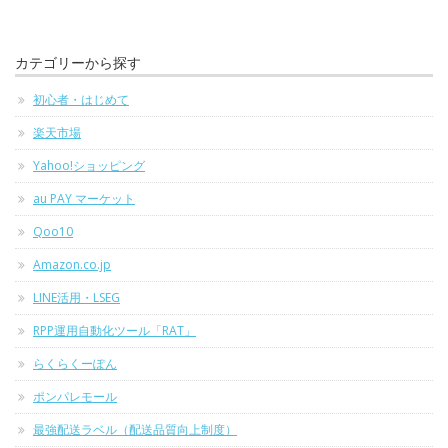
カテゴリーから探す
初心者・はじめて
楽天市場
Yahoo!ショッピング
au PAY マーケット
Qoo10
Amazon.co.jp
LINE活用・LSEG
RPP運用自動化ツール「RAT」
らくらくーぽん
ポンパレモール
最強配送ラベル（配送品質向上制度）