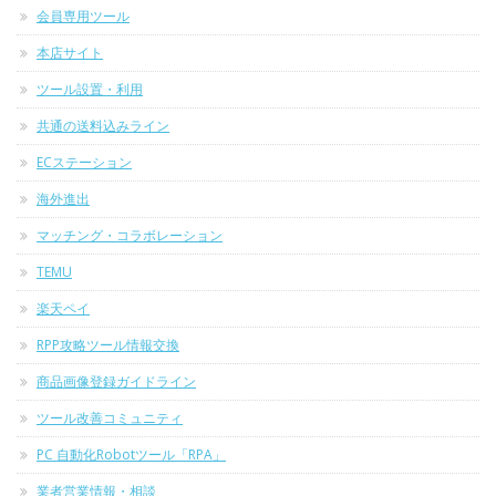
会員専用ツール
本店サイト
ツール設置・利用
共通の送料込みライン
ECステーション
海外進出
マッチング・コラボレーション
TEMU
楽天ペイ
RPP攻略ツール情報交換
商品画像登録ガイドライン
ツール改善コミュニティ
PC 自動化Robotツール「RPA」
業者営業情報・相談