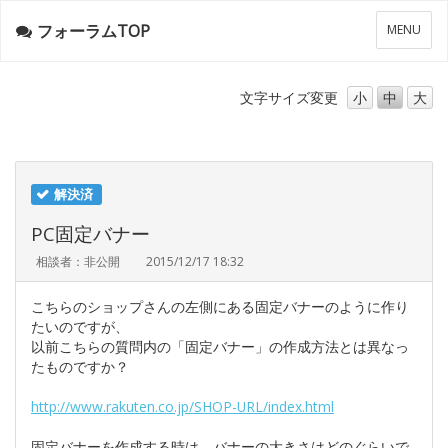
フォーラムTOP
メ
MENU
ニ
ュ
ー
文字サイズ
変更
小
中
大
解決済
PC固定バナー
相談者：非公開
2015/12/17 18:32
こちらのショップさんの左側にある固定バナーのように作り
たいのですが、
以前こちらの質問内の「固定バナー」の作成方法とは異なっ
たものですか？
http://www.rakuten.co.jp/SHOP-URL/index.html
固定バナーを作成する時は、バナーの大きさはどのぐらいで