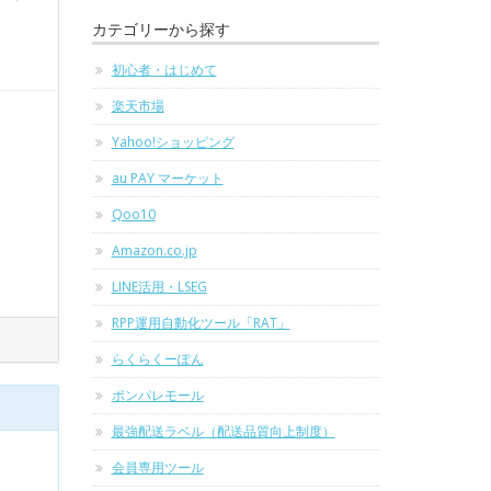
カテゴリーから探す
初心者・はじめて
楽天市場
Yahoo!ショッピング
au PAY マーケット
Qoo10
Amazon.co.jp
LINE活用・LSEG
RPP運用自動化ツール「RAT」
らくらくーぽん
ポンパレモール
最強配送ラベル（配送品質向上制度）
会員専用ツール