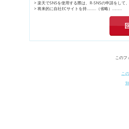
> 楽天でSNSを使用する際は、R-SNSの申請を
> 将来的に自社ECサイトを持………（省略）………
このフ
こ