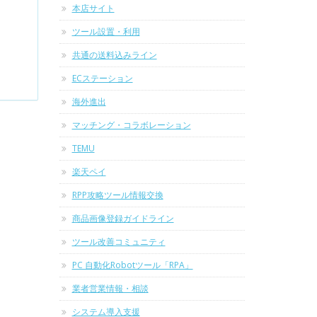
本店サイト
ツール設置・利用
共通の送料込みライン
ECステーション
海外進出
マッチング・コラボレーション
TEMU
楽天ペイ
RPP攻略ツール情報交換
商品画像登録ガイドライン
ツール改善コミュニティ
PC 自動化Robotツール「RPA」
業者営業情報・相談
システム導入支援