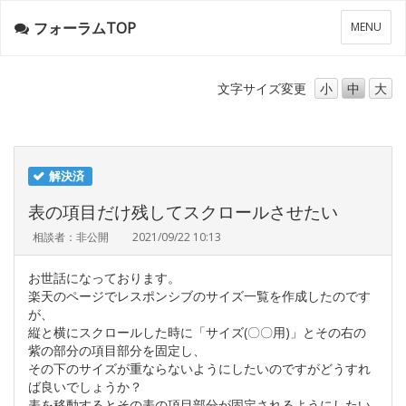
フォーラムTOP
メ
MENU
ニ
ュ
ー
文字サイズ
変更
小
中
大
解決済
表の項目だけ残してスクロールさせたい
相談者：非公開
2021/09/22 10:13
お世話になっております。
楽天のページでレスポンシブのサイズ一覧を作成したのです
が、
縦と横にスクロールした時に「サイズ(〇〇用)」とその右の
紫の部分の項目部分を固定し、
その下のサイズが重ならないようにしたいのですがどうすれ
ば良いでしょうか？
表を移動するとその表の項目部分が固定されるようにしたい