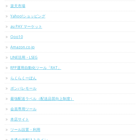
楽天市場
Yahoo!ショッピング
au PAY マーケット
Qoo10
Amazon.co.jp
LINE活用・LSEG
RPP運用自動化ツール「RAT」
らくらくーぽん
ポンパレモール
最強配送ラベル（配送品質向上制度）
会員専用ツール
本店サイト
ツール設置・利用
共通の送料込みライン