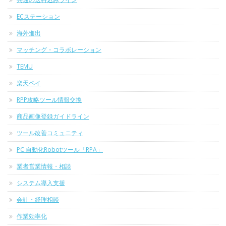
ECステーション
海外進出
マッチング・コラボレーション
TEMU
楽天ペイ
RPP攻略ツール情報交換
商品画像登録ガイドライン
ツール改善コミュニティ
PC 自動化Robotツール「RPA」
業者営業情報・相談
システム導入支援
会計・経理相談
作業効率化