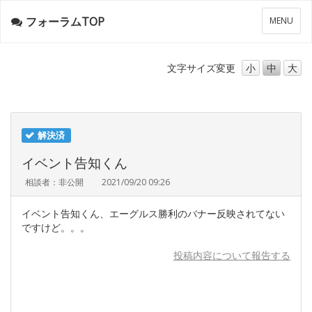
フォーラムTOP
メ
MENU
ニ
ュ
ー
文字サイズ
変更
小
中
大
解決済
イベント告知くん
相談者：非公開
2021/09/20 09:26
イベント告知くん、エーグルス勝利のバナー反映されてない
ですけど。。。
投稿内容について報告する