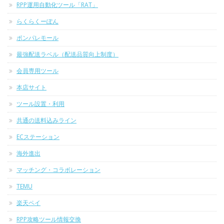
RPP運用自動化ツール「RAT」
らくらくーぽん
ポンパレモール
最強配送ラベル（配送品質向上制度）
会員専用ツール
本店サイト
ツール設置・利用
共通の送料込みライン
ECステーション
海外進出
マッチング・コラボレーション
TEMU
楽天ペイ
RPP攻略ツール情報交換