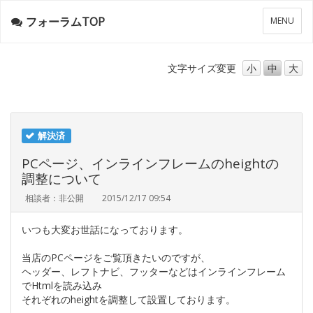
フォーラムTOP
メ
MENU
ニ
ュ
ー
文字サイズ
変更
小
中
大
解決済
PCページ、インラインフレームのheightの
調整について
相談者：非公開
2015/12/17 09:54
いつも大変お世話になっております。
当店のPCページをご覧頂きたいのですが、
ヘッダー、レフトナビ、フッターなどはインラインフレーム
でHtmlを読み込み
それぞれのheightを調整して設置しております。