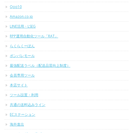
Qoo10
Amazon.co.jp
LINE活用・LSEG
RPP運用自動化ツール「RAT」
らくらくーぽん
ポンパレモール
最強配送ラベル（配送品質向上制度）
会員専用ツール
本店サイト
ツール設置・利用
共通の送料込みライン
ECステーション
海外進出