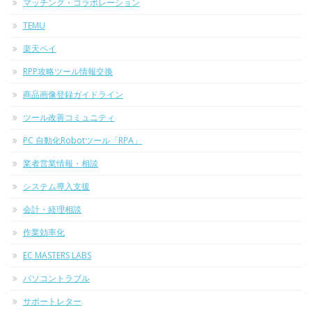
マッチング・コラボレーション
TEMU
楽天ペイ
RPP攻略ツール情報交換
商品画像登録ガイドライン
ツール改善コミュニティ
PC 自動化Robotツール「RPA」
業者営業情報・相談
システム導入支援
会計・経理相談
作業効率化
EC MASTERS LABS
パソコントラブル
サポートレター