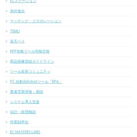
ECステーション
海外進出
マッチング・コラボレーション
TEMU
楽天ペイ
RPP攻略ツール情報交換
商品画像登録ガイドライン
ツール改善コミュニティ
PC 自動化Robotツール「RPA」
業者営業情報・相談
システム導入支援
会計・経理相談
作業効率化
EC MASTERS LABS