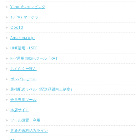
Yahoo!ショッピング
au PAY マーケット
Qoo10
Amazon.co.jp
LINE活用・LSEG
RPP運用自動化ツール「RAT」
らくらくーぽん
ポンパレモール
最強配送ラベル（配送品質向上制度）
会員専用ツール
本店サイト
ツール設置・利用
共通の送料込みライン