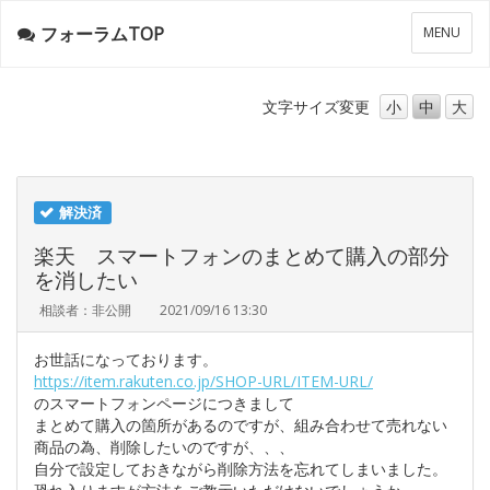
フォーラムTOP
メ
MENU
ニ
ュ
ー
文字サイズ
変更
小
中
大
解決済
楽天 スマートフォンのまとめて購入の部分
を消したい
相談者：非公開
2021/09/16 13:30
お世話になっております。
https://item.rakuten.co.jp/SHOP-URL/ITEM-URL/
のスマートフォンページにつきまして
まとめて購入の箇所があるのですが、組み合わせて売れない
商品の為、削除したいのですが、、、
自分で設定しておきながら削除方法を忘れてしまいました。