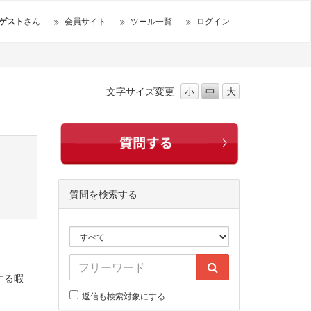
ゲスト
さん
会員サイト
ツール一覧
ログイン
文字サイズ
変更
小
中
大
質問を検索する
する暇
返信も検索対象にする