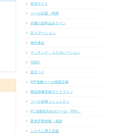
本店サイト
ツール設置・利用
共通の送料込みライン
ECステーション
海外進出
マッチング・コラボレーション
TEMU
楽天ペイ
RPP攻略ツール情報交換
商品画像登録ガイドライン
ツール改善コミュニティ
PC 自動化Robotツール「RPA」
業者営業情報・相談
システム導入支援