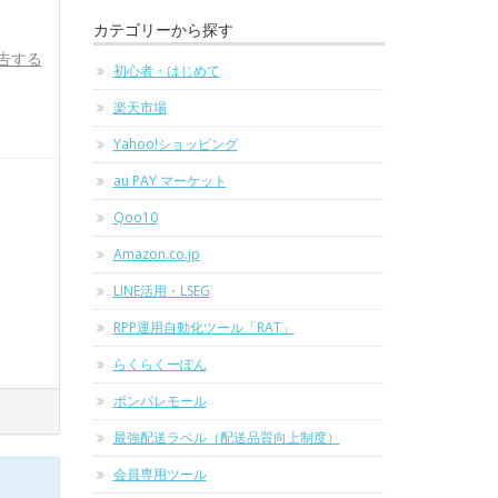
カテゴリーから探す
告する
初心者・はじめて
楽天市場
Yahoo!ショッピング
au PAY マーケット
Qoo10
Amazon.co.jp
LINE活用・LSEG
RPP運用自動化ツール「RAT」
らくらくーぽん
ポンパレモール
最強配送ラベル（配送品質向上制度）
会員専用ツール