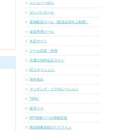
らくらくーぽん
ポンパレモール
最強配送ラベル（配送品質向上制度）
会員専用ツール
本店サイト
ツール設置・利用
共通の送料込みライン
ECステーション
海外進出
マッチング・コラボレーション
TEMU
楽天ペイ
RPP攻略ツール情報交換
商品画像登録ガイドライン