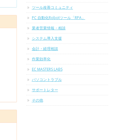
ツール改善コミュニティ
PC 自動化Robotツール「RPA」
業者営業情報・相談
システム導入支援
会計・経理相談
作業効率化
EC MASTERS LABS
パソコントラブル
サポートレター
その他