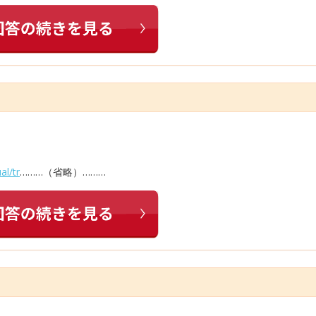
al/tr
………（省略）………