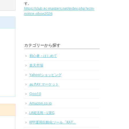
す。
https://club.ec-masters.net/index.php?ecm-
notice-obon2026
カテゴリーから探す
初心者・はじめて
楽天市場
Yahoo!ショッピング
au PAY マーケット
Qoo10
Amazon.co.jp
LINE活用・LSEG
RPP運用自動化ツール「RAT」