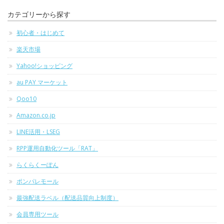
カテゴリーから探す
初心者・はじめて
楽天市場
Yahoo!ショッピング
au PAY マーケット
Qoo10
Amazon.co.jp
LINE活用・LSEG
RPP運用自動化ツール「RAT」
らくらくーぽん
ポンパレモール
最強配送ラベル（配送品質向上制度）
会員専用ツール