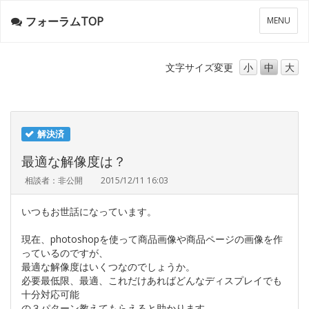
フォーラムTOP
メ
MENU
ニ
ュ
ー
文字サイズ
変更
小
中
大
解決済
最適な解像度は？
相談者：非公開
2015/12/11 16:03
いつもお世話になっています。
現在、photoshopを使って商品画像や商品ページの画像を作
っているのですが、
最適な解像度はいくつなのでしょうか。
必要最低限、最適、これだけあればどんなディスプレイでも
十分対応可能
の３パターン教えてもらえると助かります。