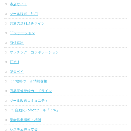
本店サイト
ツール設置・利用
共通の送料込みライン
ECステーション
海外進出
マッチング・コラボレーション
TEMU
楽天ペイ
RPP攻略ツール情報交換
商品画像登録ガイドライン
ツール改善コミュニティ
PC 自動化Robotツール「RPA」
業者営業情報・相談
システム導入支援