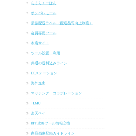
らくらくーぽん
ポンパレモール
最強配送ラベル（配送品質向上制度）
会員専用ツール
本店サイト
ツール設置・利用
共通の送料込みライン
ECステーション
海外進出
マッチング・コラボレーション
TEMU
楽天ペイ
RPP攻略ツール情報交換
商品画像登録ガイドライン