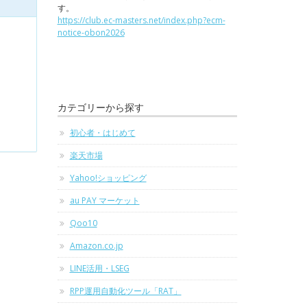
す。
https://club.ec-masters.net/index.php?ecm-
notice-obon2026
カテゴリーから探す
初心者・はじめて
楽天市場
Yahoo!ショッピング
au PAY マーケット
Qoo10
Amazon.co.jp
LINE活用・LSEG
RPP運用自動化ツール「RAT」