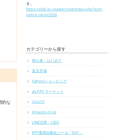
す。
https://club.ec-masters.net/index.php?ecm-
notice-obon2026
カテゴリーから探す
初心者・はじめて
楽天市場
Yahoo!ショッピング
au PAY マーケット
間的な
Qoo10
Amazon.co.jp
LINE活用・LSEG
RPP運用自動化ツール「RAT」