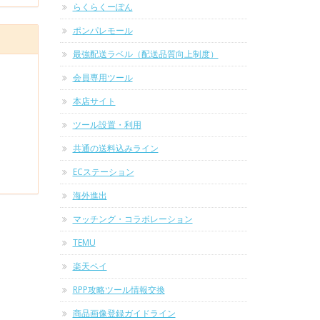
らくらくーぽん
ポンパレモール
最強配送ラベル（配送品質向上制度）
会員専用ツール
本店サイト
ツール設置・利用
共通の送料込みライン
ECステーション
海外進出
マッチング・コラボレーション
TEMU
楽天ペイ
RPP攻略ツール情報交換
商品画像登録ガイドライン