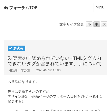
フォーラムTOP
メ
MENU
ニ
ュ
ー
文字サイズ
変更
小
中
大
解決済
楽天の「認められていないHTMLタグ入力
できないタグが含まれています。」について
相談者：非公開
2021/07/30 16:00
お世話になります。
先月は更新できたのですが、
デザイン設定→商品ページのフッターの日付を7月から8月に
変更すると