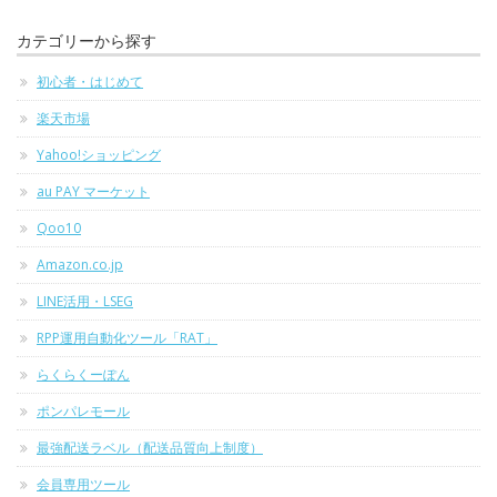
カテゴリーから探す
初心者・はじめて
楽天市場
Yahoo!ショッピング
au PAY マーケット
Qoo10
Amazon.co.jp
LINE活用・LSEG
RPP運用自動化ツール「RAT」
らくらくーぽん
ポンパレモール
最強配送ラベル（配送品質向上制度）
会員専用ツール