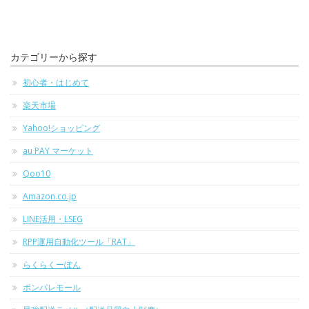
カテゴリーから探す
初心者・はじめて
楽天市場
Yahoo!ショッピング
au PAY マーケット
Qoo10
Amazon.co.jp
LINE活用・LSEG
RPP運用自動化ツール「RAT」
らくらくーぽん
ポンパレモール