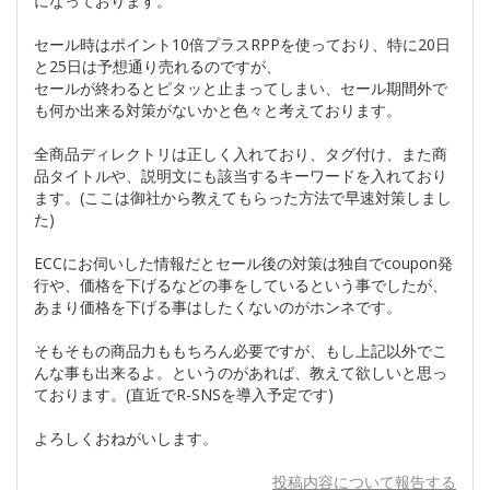
になっております。
セール時はポイント10倍プラスRPPを使っており、特に20日
と25日は予想通り売れるのですが、
セールが終わるとピタッと止まってしまい、セール期間外で
も何か出来る対策がないかと色々と考えております。
全商品ディレクトリは正しく入れており、タグ付け、また商
品タイトルや、説明文にも該当するキーワードを入れており
ます。(ここは御社から教えてもらった方法で早速対策しまし
た)
ECCにお伺いした情報だとセール後の対策は独自でcoupon発
行や、価格を下げるなどの事をしているという事でしたが、
あまり価格を下げる事はしたくないのがホンネです。
そもそもの商品力ももちろん必要ですが、もし上記以外でこ
んな事も出来るよ。というのがあれば、教えて欲しいと思っ
ております。(直近でR-SNSを導入予定です)
よろしくおねがいします。
投稿内容について報告する