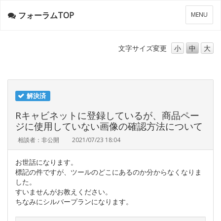
フォーラムTOP
メ
MENU
ニ
ュ
ー
文字サイズ
変更
小
中
大
解決済
Rキャビネットに登録しているが、商品ペー
ジに使用していない画像の確認方法について
相談者：非公開
2021/07/23 18:04
お世話になります。
標記の件ですが、ツールのどこにあるのか分からなくなりま
した。
すいませんがお教えください。
ちなみにシルバープランになります。