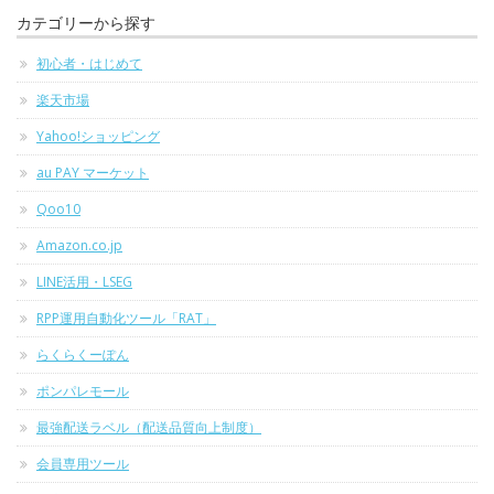
カテゴリーから探す
初心者・はじめて
楽天市場
Yahoo!ショッピング
au PAY マーケット
Qoo10
Amazon.co.jp
LINE活用・LSEG
RPP運用自動化ツール「RAT」
らくらくーぽん
ポンパレモール
最強配送ラベル（配送品質向上制度）
会員専用ツール