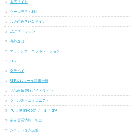
本店サイト
ツール設置・利用
共通の送料込みライン
ECステーション
海外進出
マッチング・コラボレーション
TEMU
楽天ペイ
RPP攻略ツール情報交換
商品画像登録ガイドライン
ツール改善コミュニティ
PC 自動化Robotツール「RPA」
業者営業情報・相談
システム導入支援