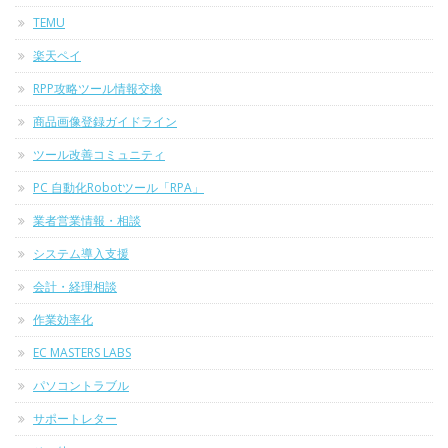
TEMU
楽天ペイ
RPP攻略ツール情報交換
商品画像登録ガイドライン
ツール改善コミュニティ
PC 自動化Robotツール「RPA」
業者営業情報・相談
システム導入支援
会計・経理相談
作業効率化
EC MASTERS LABS
パソコントラブル
サポートレター