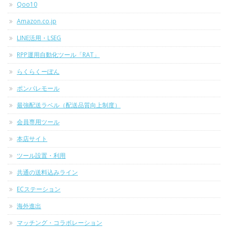
Qoo10
Amazon.co.jp
LINE活用・LSEG
RPP運用自動化ツール「RAT」
らくらくーぽん
ポンパレモール
最強配送ラベル（配送品質向上制度）
会員専用ツール
本店サイト
ツール設置・利用
共通の送料込みライン
ECステーション
海外進出
マッチング・コラボレーション