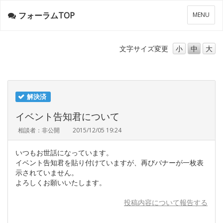
フォーラムTOP
メ
MENU
ニ
ュ
ー
文字サイズ
変更
小
中
大
解決済
イベント告知君について
相談者：非公開
2015/12/05 19:24
いつもお世話になっています。
イベント告知君を貼り付けていますが、再びバナーが一枚表
示されていません。
よろしくお願いいたします。
投稿内容について報告する