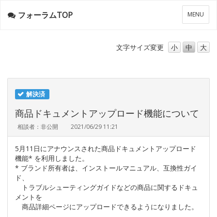
フォーラムTOP
メ
MENU
ニ
ュ
ー
文字サイズ
変更
小
中
大
解決済
商品ドキュメントアップロード機能について
相談者：非公開
2021/06/29 11:21
5月11日にアナウンスされた商品ドキュメントアップロード
機能* を利用しました。
* ブランド所有者は、インストールマニュアル、互換性ガイ
ド、
トラブルシューティングガイドなどの商品に関するドキュ
メントを
商品詳細ページにアップロードできるようになりました。