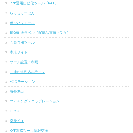
RPP運用自動化ツール「RAT」
らくらくーぽん
ポンパレモール
最強配送ラベル（配送品質向上制度）
会員専用ツール
本店サイト
ツール設置・利用
共通の送料込みライン
ECステーション
海外進出
マッチング・コラボレーション
TEMU
楽天ペイ
RPP攻略ツール情報交換