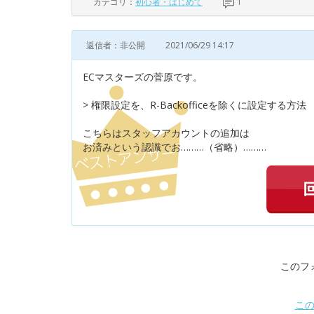
カテゴリ：
初心者・はじめて
1
返信者：非公開
2021/06/29 14:17
ECマスターズの菅原です。
> 権限設定を、R-Backofficeを除くに設定する方法
こちらはスタッフアカウントの追加は
お済みという認識でお………（省略）………
このフ
こ