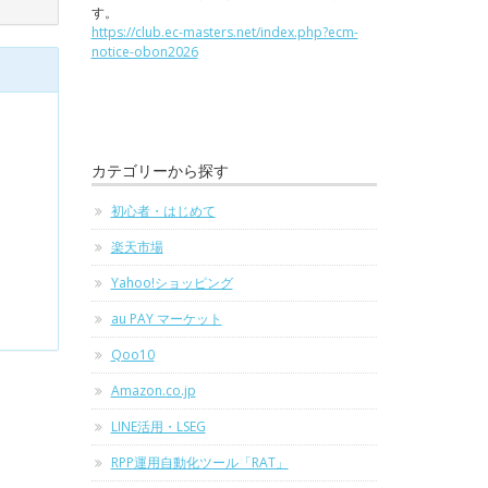
す。
https://club.ec-masters.net/index.php?ecm-
notice-obon2026
カテゴリーから探す
初心者・はじめて
楽天市場
Yahoo!ショッピング
au PAY マーケット
Qoo10
Amazon.co.jp
LINE活用・LSEG
RPP運用自動化ツール「RAT」