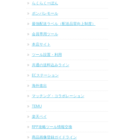
らくらくーぽん
ポンパレモール
最強配送ラベル（配送品質向上制度）
会員専用ツール
本店サイト
ツール設置・利用
共通の送料込みライン
ECステーション
海外進出
マッチング・コラボレーション
TEMU
楽天ペイ
RPP攻略ツール情報交換
商品画像登録ガイドライン