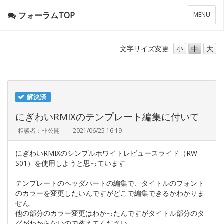
フォーラムTOP
メ
MENU
ニ
ュ
ー
文字サイズ
変更
小
中
大
解決済
にぎわいRMIXのテンプレート編集に付いて
相談者：非公開
2021/06/25 16:19
にぎわいRMIXのシンプルホワイトレビュースライド（RW-
S01）を使用しようと思っています.
テンプレートのヘッダパートの編集で、タイトルのフォント
のカラーを変更したいんですがどこで編集できるかわかりま
せん.
他の部分のカラー変更はわかったんですがタイトル部分のタ
グがわからないので教えてください.