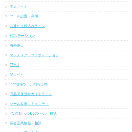
本店サイト
ツール設置・利用
共通の送料込みライン
ECステーション
海外進出
マッチング・コラボレーション
TEMU
楽天ペイ
RPP攻略ツール情報交換
商品画像登録ガイドライン
ツール改善コミュニティ
PC 自動化Robotツール「RPA」
業者営業情報・相談