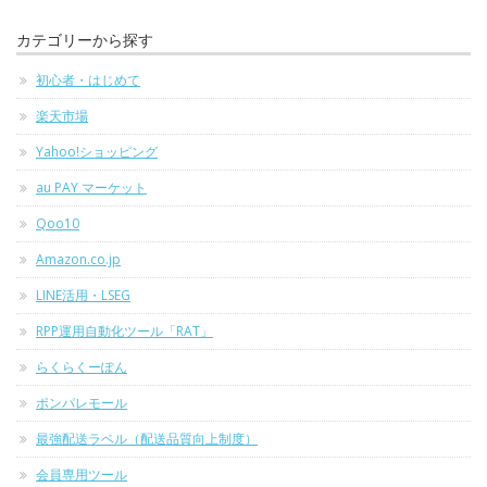
カテゴリーから探す
初心者・はじめて
楽天市場
Yahoo!ショッピング
au PAY マーケット
Qoo10
Amazon.co.jp
LINE活用・LSEG
RPP運用自動化ツール「RAT」
らくらくーぽん
ポンパレモール
最強配送ラベル（配送品質向上制度）
会員専用ツール