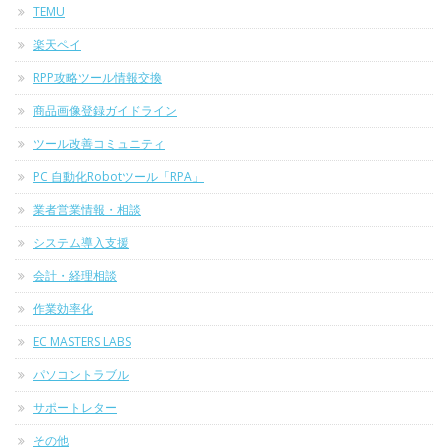
TEMU
楽天ペイ
RPP攻略ツール情報交換
商品画像登録ガイドライン
ツール改善コミュニティ
PC 自動化Robotツール「RPA」
業者営業情報・相談
システム導入支援
会計・経理相談
作業効率化
EC MASTERS LABS
パソコントラブル
サポートレター
その他