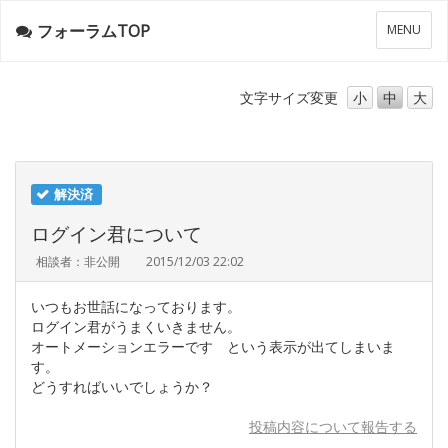
フォーラムTOP
メ
MENU
ニ
ュ
ー
文字サイズ
変更
小
中
大
解決済
ログイン君について
相談者：非公開
2015/12/03 22:02
いつもお世話になっております。
ログイン君がうまくいきません。
オートメーションエラーです という表示が出てしまいま
す。
どうすればいいでしょうか？
投稿内容について報告する