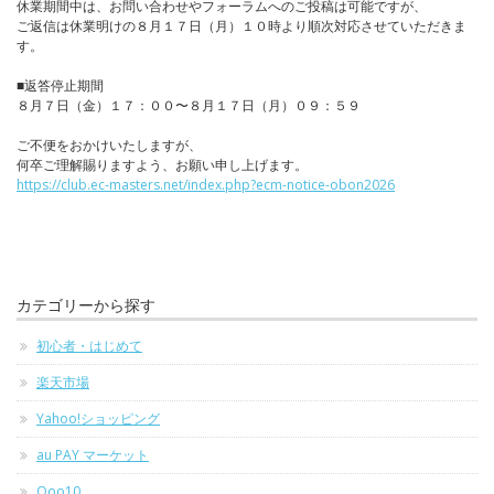
休業期間中は、お問い合わせやフォーラムへのご投稿は可能ですが、
ご返信は休業明けの８月１７日（月）１０時より順次対応させていただきま
す。
■返答停止期間
８月７日（金）１７：００〜８月１７日（月）０９：５９
ご不便をおかけいたしますが、
何卒ご理解賜りますよう、お願い申し上げます。
https://club.ec-masters.net/index.php?ecm-notice-obon2026
カテゴリーから探す
初心者・はじめて
楽天市場
Yahoo!ショッピング
au PAY マーケット
Qoo10