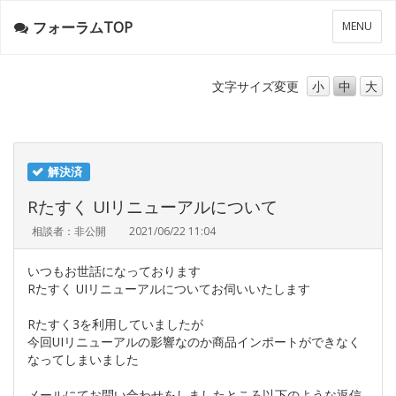
フォーラムTOP
メ
MENU
ニ
ュ
ー
文字サイズ
変更
小
中
大
解決済
Rたすく UIリニューアルについて
相談者：非公開
2021/06/22 11:04
いつもお世話になっております
Rたすく UIリニューアルについてお伺いいたします
Rたすく3を利用していましたが
今回UIリニューアルの影響なのか商品インポートができなく
なってしまいました
メールにてお問い合わせをしましたところ以下のような返信