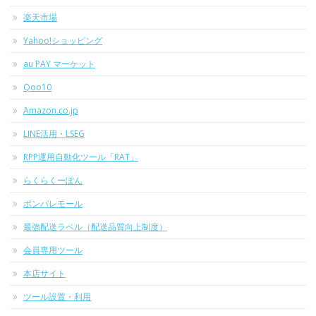
楽天市場
Yahoo!ショッピング
au PAY マーケット
Qoo10
Amazon.co.jp
LINE活用・LSEG
RPP運用自動化ツール「RAT」
らくらくーぽん
ポンパレモール
最強配送ラベル（配送品質向上制度）
会員専用ツール
本店サイト
ツール設置・利用