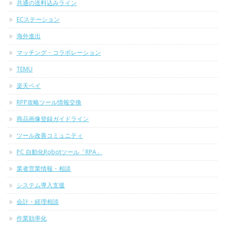
共通の送料込みライン
ECステーション
海外進出
マッチング・コラボレーション
TEMU
楽天ペイ
RPP攻略ツール情報交換
商品画像登録ガイドライン
ツール改善コミュニティ
PC 自動化Robotツール「RPA」
業者営業情報・相談
システム導入支援
会計・経理相談
作業効率化