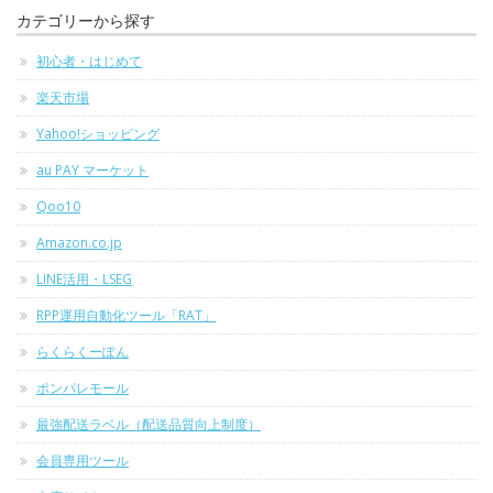
カテゴリーから探す
初心者・はじめて
楽天市場
Yahoo!ショッピング
au PAY マーケット
Qoo10
Amazon.co.jp
LINE活用・LSEG
RPP運用自動化ツール「RAT」
らくらくーぽん
ポンパレモール
最強配送ラベル（配送品質向上制度）
会員専用ツール