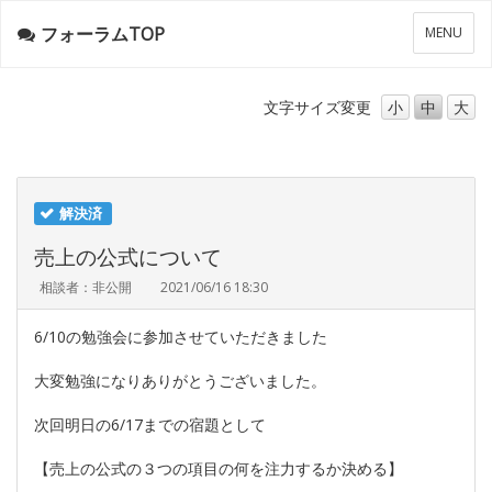
フォーラムTOP
メ
MENU
ニ
ュ
ー
文字サイズ
変更
小
中
大
解決済
売上の公式について
相談者：非公開
2021/06/16 18:30
6/10の勉強会に参加させていただきました
大変勉強になりありがとうございました。
次回明日の6/17までの宿題として
【売上の公式の３つの項目の何を注力するか決める】