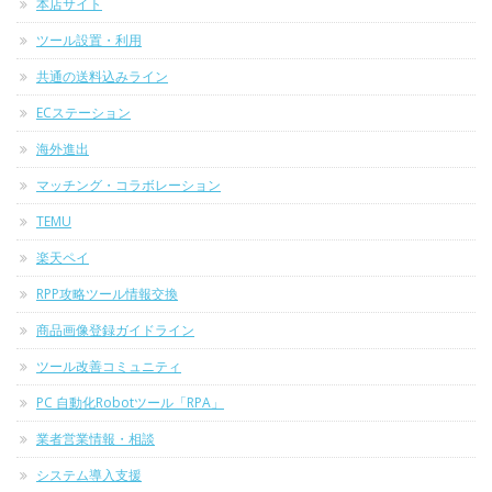
本店サイト
ツール設置・利用
共通の送料込みライン
ECステーション
海外進出
マッチング・コラボレーション
TEMU
楽天ペイ
RPP攻略ツール情報交換
商品画像登録ガイドライン
ツール改善コミュニティ
PC 自動化Robotツール「RPA」
業者営業情報・相談
システム導入支援